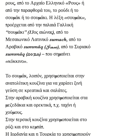
ρους, από το Αρχαίο Ελληνικό «Ρους» ή 
από την παραφθορά του, το ρούδι ή το 
σουμάκ ή το σουμάκι. Η λέξη «σουμάκ», 
προέρχεται από την παλαιά Γαλλική 
“σουμάκι” (13ος αιώνας), από το 
Μεσαιωνικό Λατινικό sumach, από το 
Αραβικό summāq (سماق), από το Συριακό 
summāq (ܣܡܘܩ) – που σημαίνει 
«κόκκινο».  
Το σουμάκ, λοιπόν, χρησιμοποιείται στην 
ανατολίτικη κουζίνα για να χαρίσει ξινή 
γεύση σε κρεατικά και σαλάτες. 
Στην αραβική κουζίνα χρησιμοποιείται στα 
μεζεδάκια και ορεκτικά, π.χ. ταχίνι ή 
χούμους. 
Στην περσική κουζίνα χρησιμοποιείται στο 
ρύζι και στο κεμπάπ. 
Η Ιορδανία και η Τουρκία το χρησιμοποιούν 