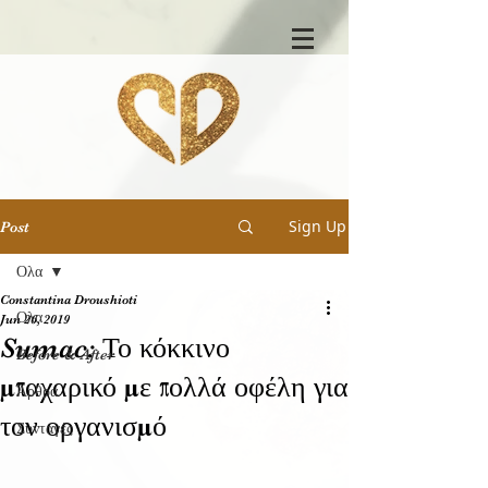
Sign Up
Post
Ολα
Constantina Droushioti
Ολα
Jun 26, 2019
Sumac: Το κόκκινο
Before & After
μπαχαρικό με πολλά οφέλη για
Άρθρα
τον οργανισμό
Συνταγές