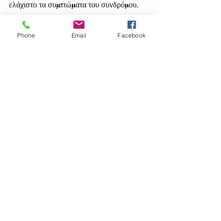
ελάχιστο τα συμπτώματα του συνδρόμου.
Phone
Email
Facebook
Συνοπτικά, 
η αντιμετώπιση του συνδρόμου
αποτελείται από τη φαρμακευτική αγωγή 
που συνταγογραφεί ο γιατρός και 
διατροφικά προτείνεται
: 
* Υποθερμιδικό διαιτολόγιο για απώλεια 
σωματικού βάρους. 
* Κατανάλωση ανεπεξέργαστων 
δημητριακών π.χ. ψωμί ολικής, καστανό 
ρύζι. 
* Κατανάλωση λαχανικών και φρούτων 
με χαμηλό γλυκαιμικό δείκτη π.χ. μήλο, 
φράουλες, εσπεριδοειδή. 
* Κατανάλωση πρωτεΐνης από ψάρι, 
κοτόπουλο και άπαχα γαλακτοκομικά. 