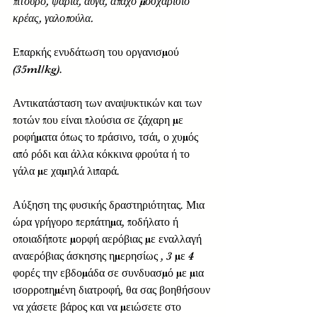
πίτουρο, ψάρια, αυγά, άπαχο μοσχαρίσιο 
κρέας, γαλοπούλα. 
Επαρκής ενυδάτωση του οργανισμού 
(35ml/kg).
Αντικατάσταση των αναψυκτικών και των 
ποτών που είναι πλούσια σε ζάχαρη με 
ροφήματα όπως το πράσινο, τσάι, ο χυμός 
από ρόδι και άλλα κόκκινα φρούτα ή το 
γάλα με χαμηλά λιπαρά. 
Αύξηση της φυσικής δραστηριότητας. Μια 
ώρα γρήγορο περπάτημα, ποδήλατο ή 
οποιαδήποτε μορφή αερόβιας με εναλλαγή 
αναερόβιας άσκησης ημερησίως , 3 με 4 
φορές την εβδομάδα σε συνδυασμό με μια 
ισορροπημένη διατροφή, θα σας βοηθήσουν 
να χάσετε βάρος και να μειώσετε στο 