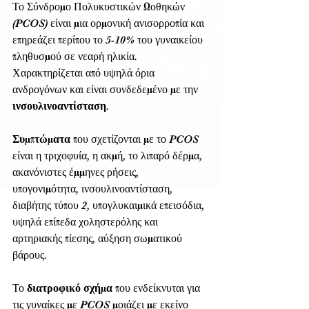
Το Σύνδρομο Πολυκυστικών Ωοθηκών  
(PCOS) είναι μια ορμονική ανισορροπία και 
επηρεάζει περίπου το 5-10% του γυναικείου 
πληθυσμού σε νεαρή ηλικία. 
Χαρακτηρίζεται από υψηλά όρια 
ανδρογόνων και είναι συνδεδεμένο με την 
ινσουλινοαντίσταση
.  
Συμπτώματα 
που σχετίζονται με το PCOS 
είναι η τριχοφυία, η ακμή, το λιπαρό δέρμα, 
ακανόνιστες έμμηνες ρήσεις, 
υπογονιμότητα, ινσουλινοαντίσταση, 
διαβήτης τύπου 2, υπογλυκαιμικά επεισόδια, 
υψηλά επίπεδα χοληστερόλης και 
αρτηριακής πίεσης, αύξηση σωματικού 
βάρους.  
Το 
διατροφικό σχήμα
 που ενδείκνυται για 
τις γυναίκες με PCOS μοιάζει με εκείνο 