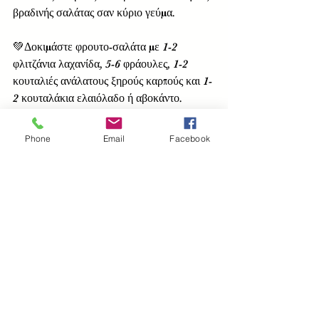
βραδινής σαλάτας σαν κύριο γεύμα.
💚Δοκιμάστε φρουτο-σαλάτα με 1-2 
φλιτζάνια λαχανίδα, 5-6 φράουλες, 1-2 
κουταλιές ανάλατους ξηρούς καρπούς και 1-
2 κουταλάκια ελαιόλαδο ή αβοκάντο.
💚Απολαύστε ένα καλοκαιρινό smoothie 
Phone
Email
Facebook
με λαχανίδα, σπανάκι, φράουλες και 
αγγουράκι.
💚Προτείνεται να γίνεται κατανάλωση 
γύρω στα ¾ του φλιτζανιού καθημερινά σε 
υγιής άτομα και ισοδυναμεί σε 30-36 
θερμίδες. 
Άρθρα