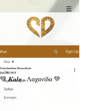
Sign Up
Post
Ολα
Constantina Droushioti
Ολα
Jun 26, 2019
💚 Kale - Λαχανίδα 💚
Before & After
Άρθρα
Συνταγές