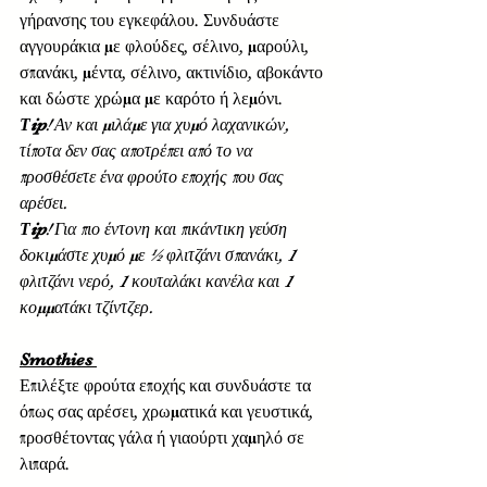
γήρανσης του εγκεφάλου. Συνδυάστε 
αγγουράκια με φλούδες, σέλινο, μαρούλι, 
σπανάκι, μέντα, σέλινο, ακτινίδιο, αβοκάντο 
και δώστε χρώμα με καρότο ή λεμόνι.  
Τip
! Αν και μιλάμε για χυμό λαχανικών, 
τίποτα δεν σας αποτρέπει από το να 
προσθέσετε ένα φρούτο εποχής που σας 
αρέσει. 
Τip
! Για πιο έντονη και πικάντικη γεύση 
δοκιμάστε χυμό με ½ φλιτζάνι σπανάκι, 1 
φλιτζάνι νερό, 1 κουταλάκι κανέλα και 1 
κομματάκι τζίντζερ. 
Smothies 
Επιλέξτε φρούτα εποχής και συνδυάστε τα 
όπως σας αρέσει, χρωματικά και γευστικά, 
προσθέτοντας γάλα ή γιαούρτι χαμηλό σε 
λιπαρά.  