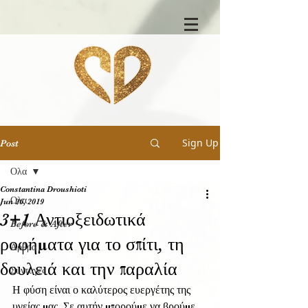
Sign Up
Post
Ολα
Constantina Droushioti
Ολα
Jun 26, 2019
3+1 Αντιοξειδωτικά
Before & After
ροφήματα για το σπίτι, τη
Άρθρα
δουλειά και την παραλία
Συνταγές
Η φύση είναι ο καλύτερος ευεργέτης της 
υγείας μας. Σε αυτήν μπορούμε να βρούμε 