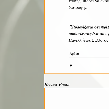
Επίσης, μπορεί να εκπ
διατροφής. 
"Υπολογίζεται ότι περ
υιοθετώντας ένα πιο υ
Πανελλήνιος Σύλλογος
Άρθρα
Recent Posts