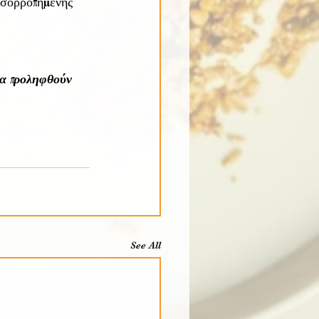
ισορροπημένης 
να προληφθούν 
See All