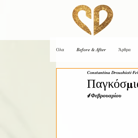
Ολα
Before & After
Άρθρα
Constantina Droushioti
Fe
Παγκόσμι
4 Φεβρουαρίου