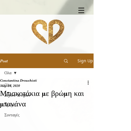
Sign Up
Post
Ολα
Constantina Droushioti
Ολα
May 21, 2020
Μπισκοτάκια με βρώμη και
Before & After
μπανάνα
Άρθρα
Συνταγές