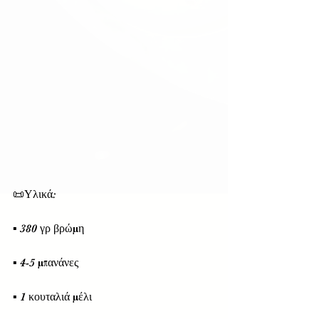
📜Υλικά:
▪️ 380 γρ βρώμη
▪️ 4-5 μπανάνες
▪️ 1 κουταλιά μέλι