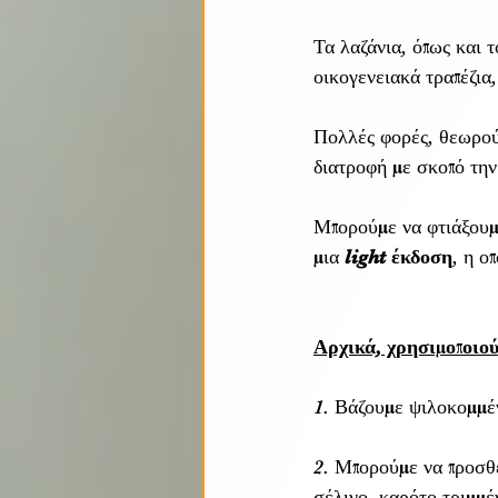
Τα λαζάνια, όπως και τ
οικογενειακά τραπέζια,
Πολλές φορές, θεωρούν
διατροφή με σκοπό την
Μπορούμε να φτιάξουμε
μια
 light έκδοση
, η ο
Αρχικά, χρησιμοπ
1. Βάζουμε ψιλοκομμέν
2. Μπορούμε να προσθέ
σέλινο, καρότο τριμμέν