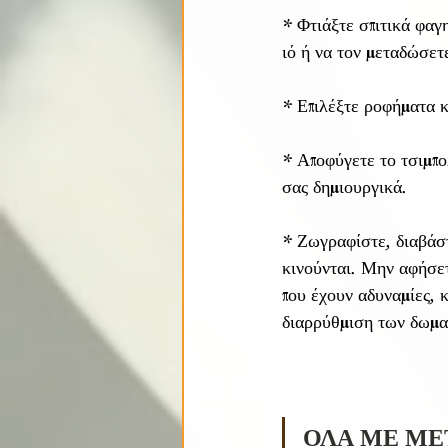
* Φτιάξτε σπιτικά φαγη
ιό ή να τον μεταδώσετ
* Επιλέξτε ροφήματα κ
* Αποφύγετε το τσιμπο
σας δημιουργικά.
* Ζωγραφίστε, διαβάστ
κινούνται. Μην αφήσετ
που έχουν αδυναμίες, κ
διαρρύθμιση των δωμα
ΟΛΑ ΜΕ ΜΕΤ