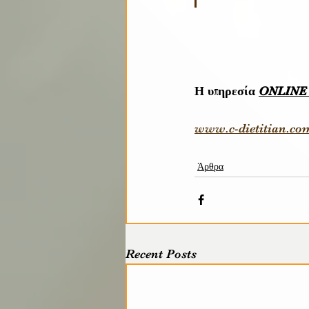
Η υπηρεσία 
ONLINE
www.c-dietitian.co
Άρθρα
Recent Posts