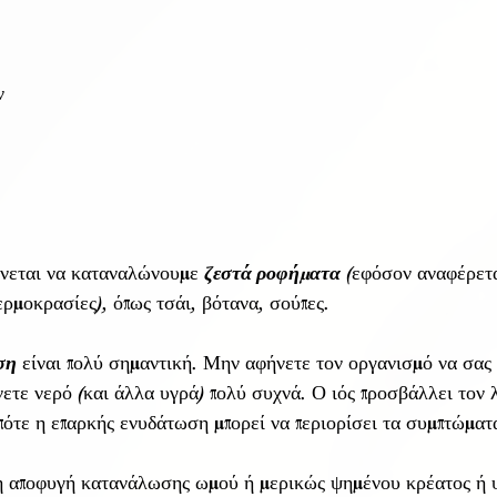
ν
ήνεται να καταναλώνουμε 
ζεστά ροφήματα
 (εφόσον αναφέρετα
ερμοκρασίες), όπως τσάι, βότανα, σούπες. 
ση
 είναι πολύ σημαντική. Μην αφήνετε τον οργανισμό να σας 
νετε νερό (και άλλα υγρά) πολύ συχνά. Ο ιός προσβάλλει τον λ
πότε η επαρκής ενυδάτωση μπορεί να περιορίσει τα συμπτώματα
 η αποφυγή κατανάλωσης ωμού ή μερικώς ψημένου κρέατος ή 