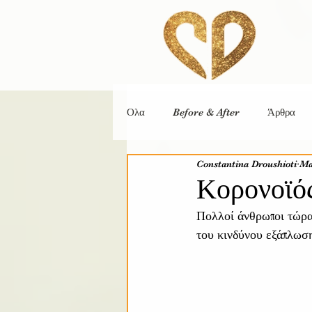
Ολα
Before & After
Άρθρα
Constantina Droushioti
Ma
Κορονοϊός
Πολλοί άνθρωποι τώρα 
του κινδύνου εξάπλωση