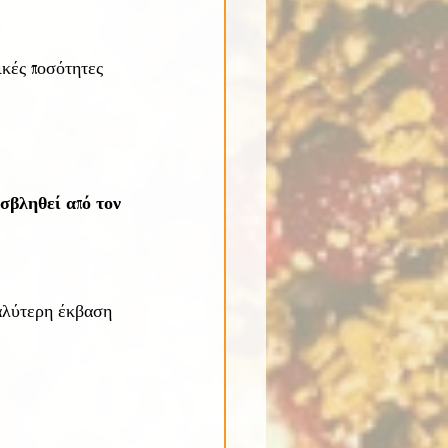
κές ποσότητες 
οσβληθεί από τον 
καλύτερη έκβαση 