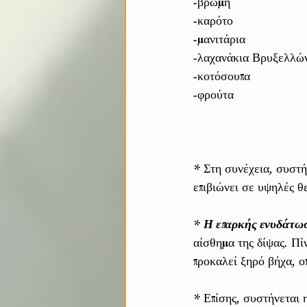
-βρώμη
-καρότο
-μανιτάρια
-λαχανάκια Βρυξελλώ
-κοτόσουπα
-φρούτα
* Στη συνέχεια, συστ
επιβιώνει σε υψηλές θ
* 
Η επαρκής ενυδάτω
αίσθημα της δίψας. Πί
προκαλεί ξηρό βήχα, ο
* Επίσης, συστήνεται