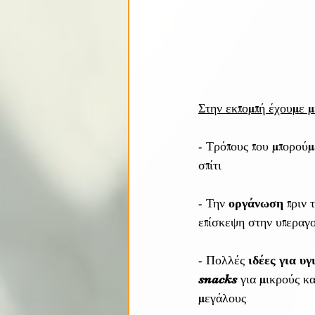
Στην εκπομπή έχουμε μ
- Τρόπους που μπορούμ
σπίτι
- Την 
οργάνωση 
πριν 
επίσκεψη στην υπεραγ
- Πολλές 
ιδέες για υγ
snacks
 για μικρούς κα
μεγάλους