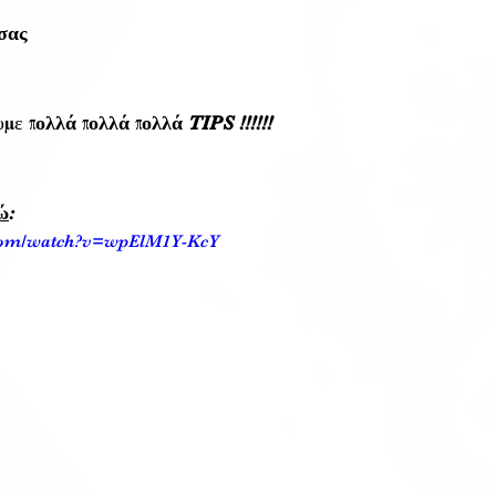
σας 
υμε 
πολλά πολλά πολλά TIPS !!!!!!
δώ
:
.com/watch?v=wpElM1Y-KcY