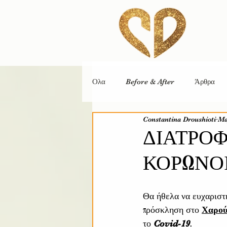
Ολα
Before & After
Άρθρα
Constantina Droushioti
Ma
ΔΙΑΤΡΟ
ΚΟΡΩΝΟ
Θα ήθελα να ευχαριστ
πρόσκληση στο 
Χαρού
το 
Covid-19
.  