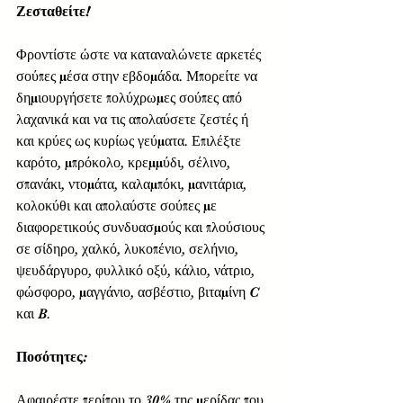
Ζεσταθείτε! 
Φροντίστε ώστε να καταναλώνετε αρκετές 
σούπες μέσα στην εβδομάδα. Μπορείτε να 
δημιουργήσετε πολύχρωμες σούπες από 
λαχανικά και να τις απολαύσετε ζεστές ή 
και κρύες ως κυρίως γεύματα. Επιλέξτε 
καρότο, μπρόκολο, κρεμμύδι, σέλινο, 
σπανάκι, ντομάτα, καλαμπόκι, μανιτάρια, 
κολοκύθι και απολαύστε σούπες με 
διαφορετικούς συνδυασμούς και πλούσιους 
σε σίδηρο, χαλκό, λυκοπένιο, σελήνιο, 
ψευδάργυρο, φυλλικό οξύ, κάλιο, νάτριο, 
φώσφορο, μαγγάνιο, ασβέστιο, βιταμίνη C 
και B.
Ποσότητες:
Αφαιρέστε περίπου το 30% της μερίδας που 