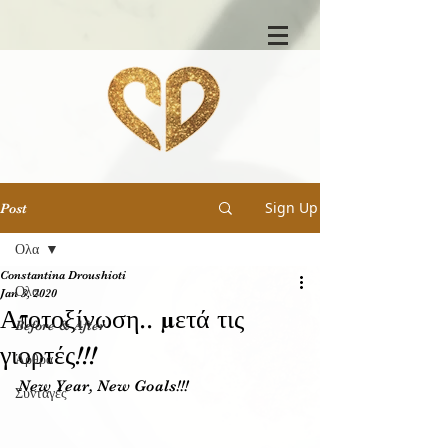
Sign Up
Post
Ολα
Constantina Droushioti
Ολα
Jan 3, 2020
Αποτοξίνωση.. μετά τις
Before & After
γιορτές!!!
Άρθρα
New Year, New Goals!!!
Συνταγές