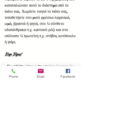
καταναλώνατε αυτό το διάστημα από το 
πιάτο σας. Χωρίστε νοητά το πιάτο σας, 
τοποθετήστε στο μισό φρέσκα λαχανικά, 
ωμά, βραστά ή ψητά, στο ¼ σύνθετο 
υδατάνθρακα π.χ. καστανό ρύζι και στο 
υπόλοιπο ¼ πρωτείνη π.χ. στήθος κοτόπουλο 
ή ψάρι.
Top Tips!
· Προσθέστε όσπρια στις σούπες λαχανικών 
και απολαύστε ένα πλήρες γεύμα, χορταστικό 
Phone
Email
Facebook
και πλούσιο σε θρεπτικά συστατικά, 
βιταμίνες, μέταλλα, αντιοξειδωτικά, φυτικές 
ίνες.
· Περιορίστε το κόκκινο κρέας, τα 
μακαρόνια και τις σάλτσες για κάποιες 